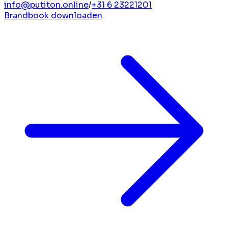
info@putiton.online
/
+31 6 23221201
Brandbook downloaden