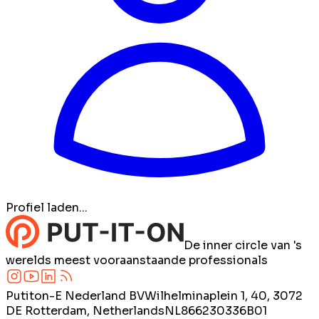
Profiel laden...
De inner circle van 's
werelds meest vooraanstaande professionals
Putiton-E Nederland BV
Wilhelminaplein 1, 40, 3072
DE Rotterdam, Netherlands
NL866230336B01