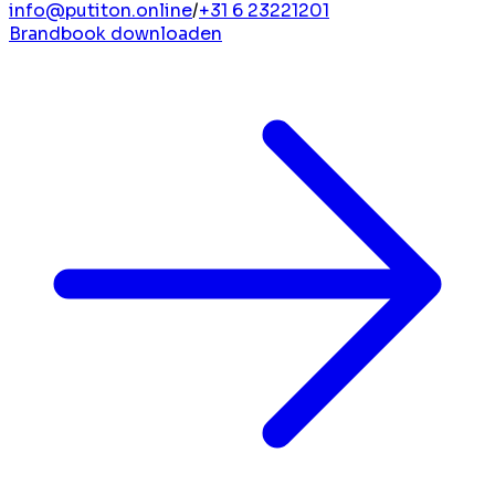
info@putiton.online
/
+31 6 23221201
Brandbook downloaden