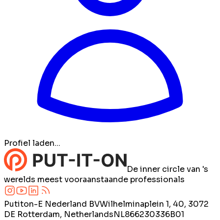
Profiel laden...
De inner circle van 's
werelds meest vooraanstaande professionals
Putiton-E Nederland BV
Wilhelminaplein 1, 40, 3072
DE Rotterdam, Netherlands
NL866230336B01