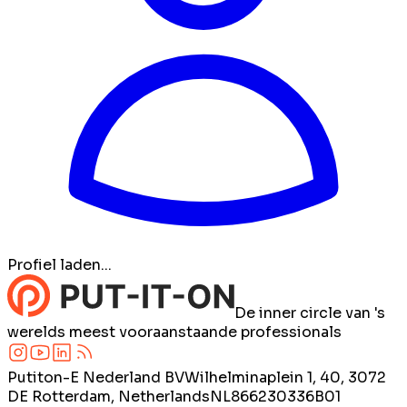
Profiel laden...
De inner circle van 's
werelds meest vooraanstaande professionals
Putiton-E Nederland BV
Wilhelminaplein 1, 40, 3072
DE Rotterdam, Netherlands
NL866230336B01