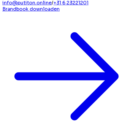
info@putiton.online
/
+31 6 23221201
Brandbook downloaden