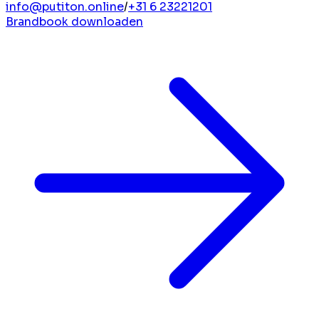
info@putiton.online
/
+31 6 23221201
Brandbook downloaden