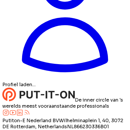
Profiel laden...
De inner circle van 's
werelds meest vooraanstaande professionals
Putiton-E Nederland BV
Wilhelminaplein 1, 40, 3072
DE Rotterdam, Netherlands
NL866230336B01