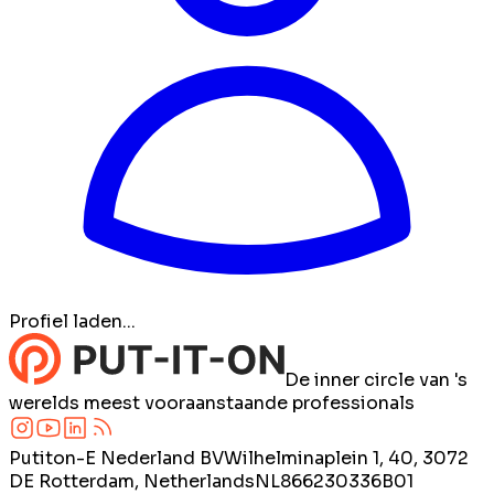
Profiel laden...
De inner circle van 's
werelds meest vooraanstaande professionals
Putiton-E Nederland BV
Wilhelminaplein 1, 40, 3072
DE Rotterdam, Netherlands
NL866230336B01