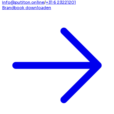
info@putiton.online
/
+31 6 23221201
Brandbook downloaden