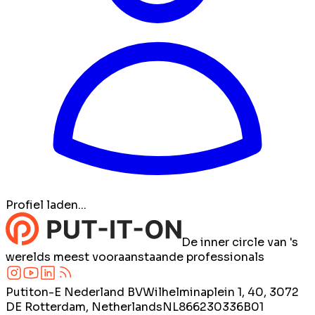
Profiel laden...
De inner circle van 's
werelds meest vooraanstaande professionals
Putiton-E Nederland BV
Wilhelminaplein 1, 40, 3072
DE Rotterdam, Netherlands
NL866230336B01