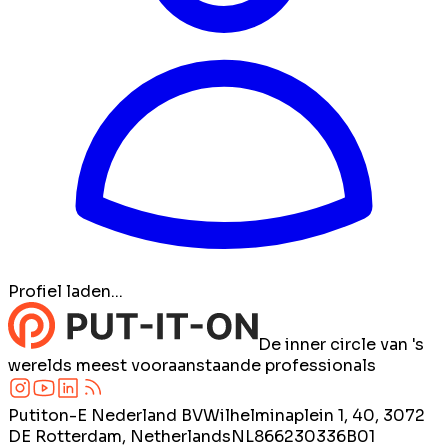
Profiel laden...
De inner circle van 's
werelds meest vooraanstaande professionals
Putiton-E Nederland BV
Wilhelminaplein 1, 40, 3072
DE Rotterdam, Netherlands
NL866230336B01