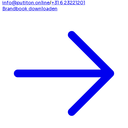
info@putiton.online
/
+31 6 23221201
Brandbook downloaden