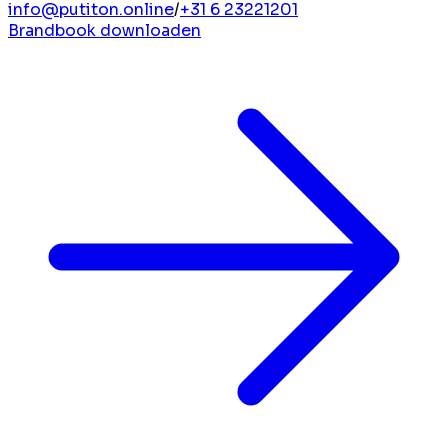
info@putiton.online
/
+31 6 23221201
Brandbook downloaden