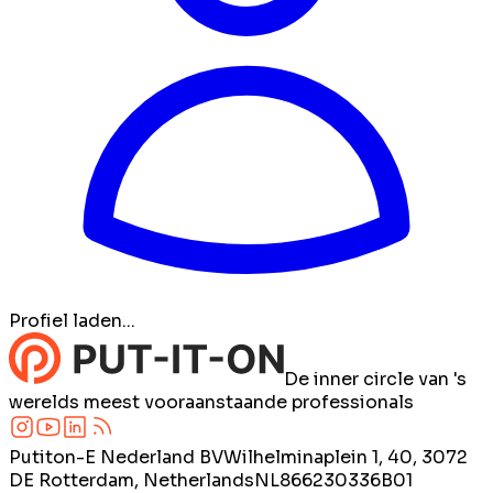
Profiel laden...
De inner circle van 's
werelds meest vooraanstaande professionals
Putiton-E Nederland BV
Wilhelminaplein 1, 40, 3072
DE Rotterdam, Netherlands
NL866230336B01