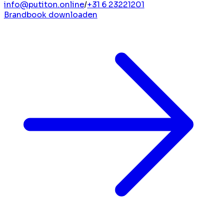
info@putiton.online
/
+31 6 23221201
Brandbook downloaden