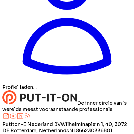
Profiel laden...
De inner circle van 's
werelds meest vooraanstaande professionals
Putiton-E Nederland BV
Wilhelminaplein 1, 40, 3072
DE Rotterdam, Netherlands
NL866230336B01