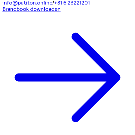
info@putiton.online
/
+31 6 23221201
Brandbook downloaden