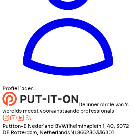
Profiel laden...
De inner circle van 's
werelds meest vooraanstaande professionals
Putiton-E Nederland BV
Wilhelminaplein 1, 40, 3072
DE Rotterdam, Netherlands
NL866230336B01