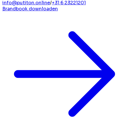
info@putiton.online
/
+31 6 23221201
Brandbook downloaden