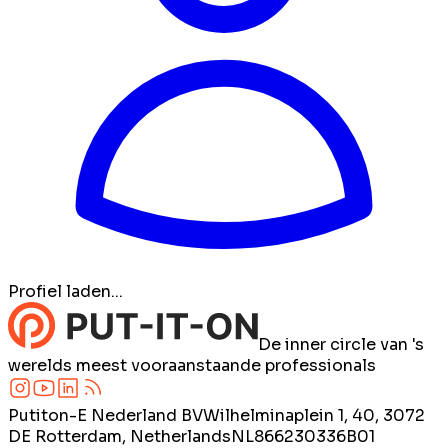
Profiel laden...
De inner circle van 's
werelds meest vooraanstaande professionals
Putiton-E Nederland BV
Wilhelminaplein 1, 40, 3072
DE Rotterdam, Netherlands
NL866230336B01