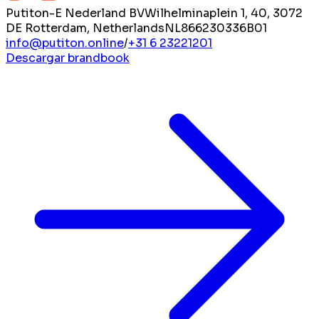
Putiton-E Nederland BV
Wilhelminaplein 1, 40, 3072
DE Rotterdam, Netherlands
NL866230336B01
info@putiton.online
/
+31 6 23221201
Descargar brandbook