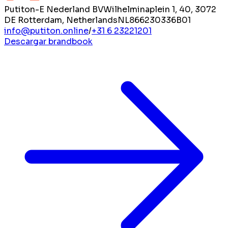
Putiton-E Nederland BV
Wilhelminaplein 1, 40, 3072
DE Rotterdam, Netherlands
NL866230336B01
info@putiton.online
/
+31 6 23221201
Descargar brandbook