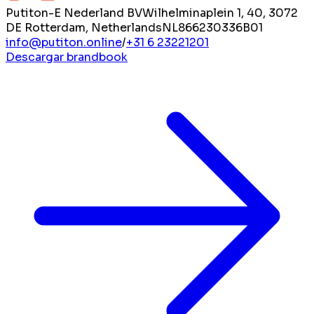
Putiton-E Nederland BV
Wilhelminaplein 1, 40, 3072
DE Rotterdam, Netherlands
NL866230336B01
info@putiton.online
/
+31 6 23221201
Descargar brandbook