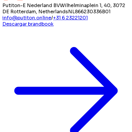
Putiton-E Nederland BV
Wilhelminaplein 1, 40, 3072
DE Rotterdam, Netherlands
NL866230336B01
info@putiton.online
/
+31 6 23221201
Descargar brandbook