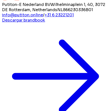
Putiton-E Nederland BV
Wilhelminaplein 1, 40, 3072
DE Rotterdam, Netherlands
NL866230336B01
info@putiton.online
/
+31 6 23221201
Descargar brandbook