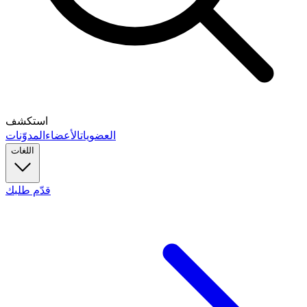
استكشف
العضويات
الأعضاء
المدوّنات
اللغات
قدّم طلبك