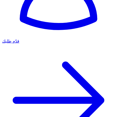
قدّم طلبك