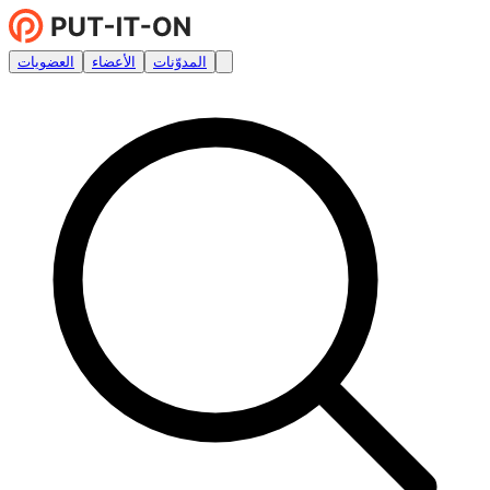
المدوّنات
الأعضاء
العضويات