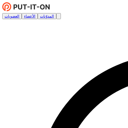
المدوّنات
الأعضاء
العضويات