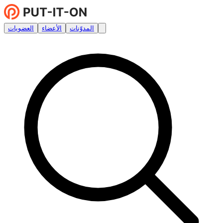
المدوّنات
الأعضاء
العضويات