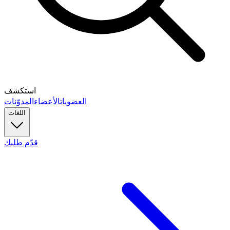
استكشف
العضويات
الأعضاء
المدوّنات
اللغات
قدّم طلبك