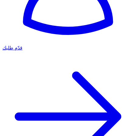
قدّم طلبك