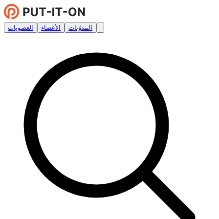
المدوّنات
الأعضاء
العضويات