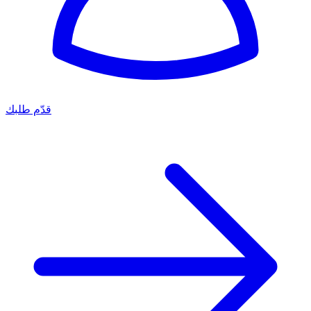
قدّم طلبك