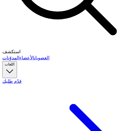
استكشف
العضويات
الأعضاء
المدوّنات
اللغات
قدّم طلبك