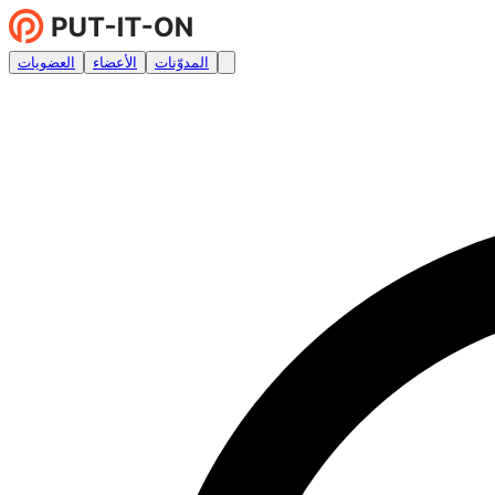
المدوّنات
الأعضاء
العضويات