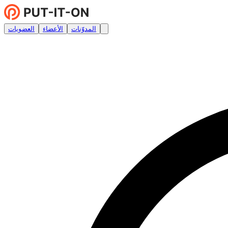
المدوّنات
الأعضاء
العضويات